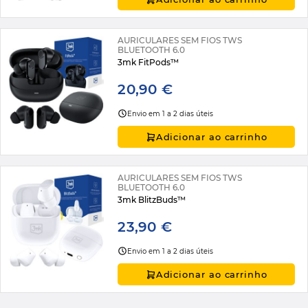
AURICULARES SEM FIOS TWS
BLUETOOTH 6.0
3mk FitPods™
20,90 €
Envio em 1 a 2 dias úteis
Adicionar ao carrinho
AURICULARES SEM FIOS TWS
BLUETOOTH 6.0
3mk BlitzBuds™
23,90 €
Envio em 1 a 2 dias úteis
Adicionar ao carrinho