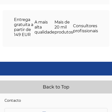
Entrega
A mais
Mais de
gratuita a
Consultores
alta
20 mil
partir de
profissionais
qualidade
produtos
149 EUR
Back to Top
Contacto