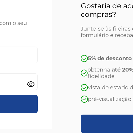
Gostaria de ac
compras?
o com o seu
Junte-se às fileira
formulário e receba
5% de desconto
obtenha
até 20%
fidelidade
vista do estado
pré-visualização