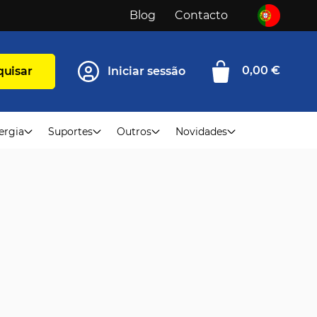
Blog
Contacto
0,00 €
quisar
Iniciar sessão
0
ergia
Suportes
Outros
Novidades